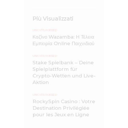
Più Visualizzati
UNCATEGORIZED
Καζίνο Wazamba: Η Τέλεια
Εμπειρία Online Παιχνιδιού
UNCATEGORIZED
Stake Spielbank – Deine
Spielplattform für
Crypto-Wetten und Live-
Aktion
UNCATEGORIZED
RockySpin Casino : Votre
Destination Privilégiée
pour les Jeux en Ligne