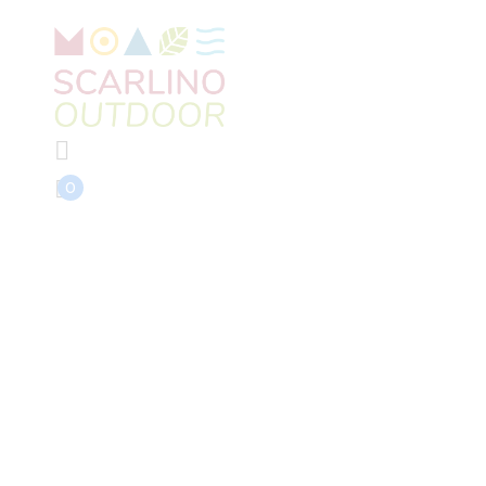
0
Home
Chi Siamo
Attività
News
Dove Dormire
Dove Dormire