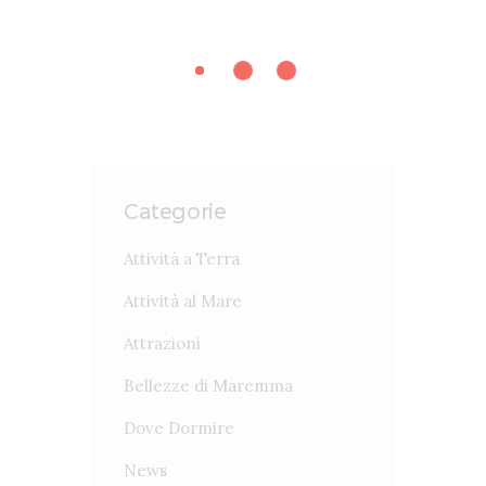
Categorie
Attività a Terra
Attività al Mare
Attrazioni
Bellezze di Maremma
Dove Dormire
News