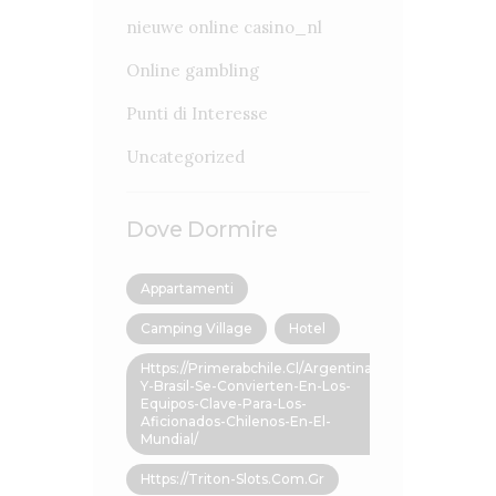
nieuwe online casino_nl
Online gambling
Punti di Interesse
Uncategorized
Dove Dormire
Appartamenti
Camping Village
Hotel
Https://primerabchile.cl/argentina-
Y-Brasil-Se-Convierten-En-Los-
Equipos-Clave-Para-Los-
Aficionados-Chilenos-En-El-
Mundial/
Https://triton-Slots.com.gr